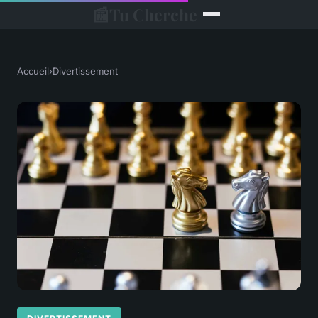
📰
Tu Cherche
Accueil
›
Divertissement